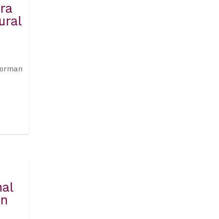
era
ural
 forman
nal
ón