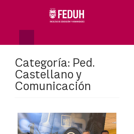
Skip
to
OSE
U
content
Categoría:
Ped.
Castellano y
Comunicación