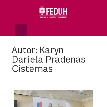
Skip
to
OSE
U
content
Autor:
Karyn
Dariela Pradenas
Cisternas