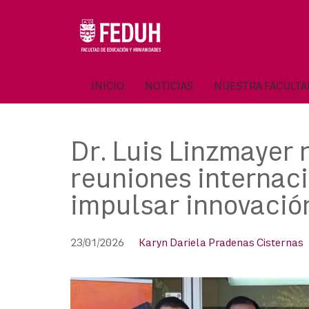
Skip
to
OSE
U
content
INICIO
NOTICIAS
NUESTRA FACULT
Dr. Luis Linzmayer 
reuniones interna
impulsar innovació
23/01/2026
Karyn Dariela Pradenas Cisternas