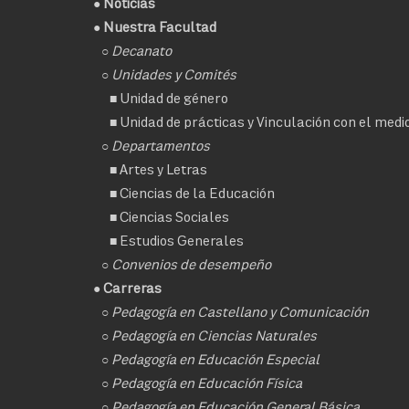
●
Noticias
● Nuestra Facultad
○
Decanato
○ Unidades y Comités
■
Unidad de género
■
Unidad de prácticas y Vinculación con el medi
○ Departamentos
■
Artes y Letras
■
Ciencias de la Educación
■
Ciencias Sociales
■
Estudios Generales
○
Convenios de desempeño
● Carreras
○
Pedagogía en Castellano y Comunicación
○
Pedagogía en Ciencias Naturales
○
Pedagogía en Educación Especial
○
Pedagogía en Educación Física
○
Pedagogía en Educación General Básica