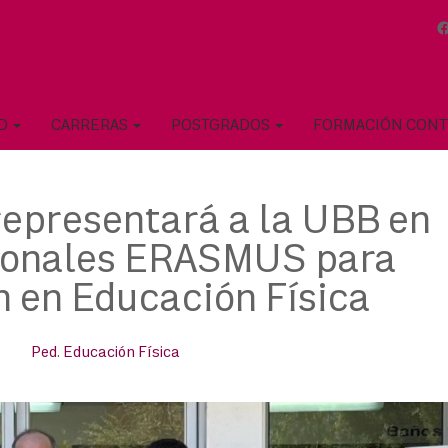
AD
CARRERAS
POSTGRADOS
FORMACIÓN CON
representará a la UBB en
cionales ERASMUS para
n en Educación Física
Ped. Educación Física