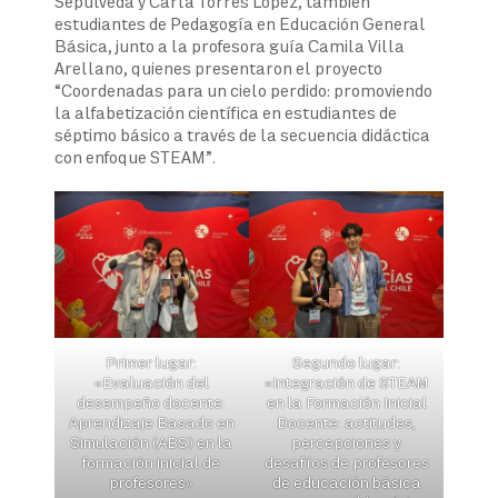
Sepúlveda y Carla Torres López, también
estudiantes de Pedagogía en Educación General
Básica, junto a la profesora guía Camila Villa
Arellano, quienes presentaron el proyecto
“Coordenadas para un cielo perdido: promoviendo
la alfabetización científica en estudiantes de
séptimo básico a través de la secuencia didáctica
con enfoque STEAM”.
Primer lugar:
Segundo lugar:
«Evaluación del
«Integración de STEAM
desempeño docente:
en la Formación Inicial
Aprendizaje Basado en
Docente: actitudes,
Simulación (ABS) en la
percepciones y
formación inicial de
desafíos de profesores
profesores»
de educación básica