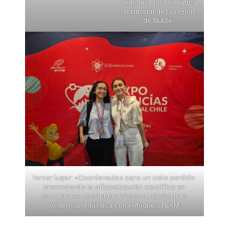
ante una problemática
territorial de la región
de Ñuble»
Tercer lugar: «Coordenadas para un cielo perdido:
promoviendo la alfabetización científica en
estudiantes de séptimo básico a través de la
secuencia didáctica con enfoque STEAM»