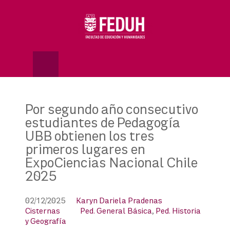
Skip
to
OSE
U
content
Por segundo año consecutivo
estudiantes de Pedagogía
UBB obtienen los tres
primeros lugares en
ExpoCiencias Nacional Chile
2025
02/12/2025
Karyn Dariela Pradenas
Cisternas
Ped. General Básica
,
Ped. Historia
y Geografía