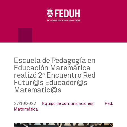
Skip
to
OSE
U
content
Escuela de Pedagogía en
Educación Matemática
realizó 2° Encuentro Red
Futur@s Educador@s
Matematic@s
27/10/2022
Equipo de comunicaciones
Ped.
Matemática