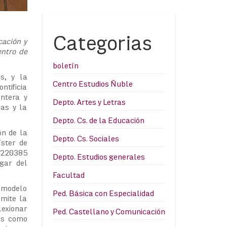
Categorias
cación y
entro de
boletín
s, y la
Centro Estudios Ñuble
ntificia
ontera y
Depto. Artes y Letras
ias y la
Depto. Cs. de la Educación
ón de la
Depto. Cs. Sociales
ster de
1220385
Depto. Estudios generales
gar del
Facultad
 modelo
Ped. Básica con Especialidad
rmite la
lexionar
Ped. Castellano y Comunicación
nes como