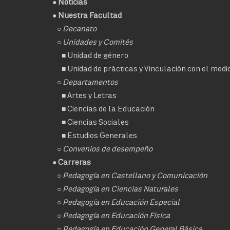
●
Noticias
● Nuestra Facultad
○
Decanato
○ Unidades y Comités
■
Unidad de género
■
Unidad de prácticas y Vinculación con el medi
○ Departamentos
■
Artes y Letras
■
Ciencias de la Educación
■
Ciencias Sociales
■
Estudios Generales
○
Convenios de desempeño
● Carreras
○
Pedagogía en Castellano y Comunicación
○
Pedagogía en Ciencias Naturales
○
Pedagogía en Educación Especial
○
Pedagogía en Educación Física
○
Pedagogía en Educación General Básica