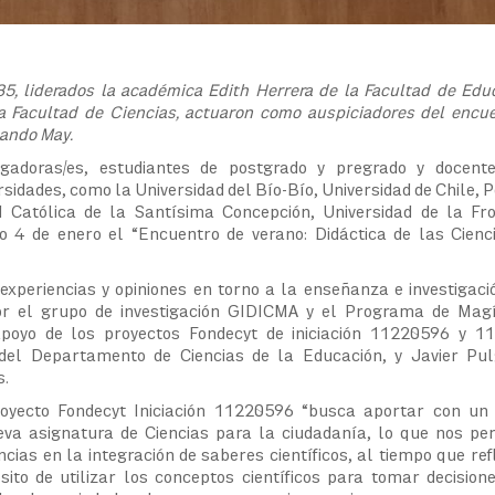
5, liderados la académica Edith Herrera de la Facultad de Edu
a Facultad de Ciencias, actuaron como auspiciadores del encu
nando May.
adoras/es, estudiantes de postgrado y pregrado y docente
rsidades, como la Universidad del Bío-Bío, Universidad de Chile, Po
d Católica de la Santísima Concepción, Universidad de la Fr
o 4 de enero el “Encuentro de verano: Didáctica de las Cienc
experiencias y opiniones en torno a la enseñanza e investigaci
por el grupo de investigación GIDICMA y el Programa de Magí
poyo de los proyectos Fondecyt de iniciación 11220596 y 1
el Departamento de Ciencias de la Educación, y Javier Pul
s.
oyecto Fondecyt Iniciación 11220596 “busca aportar con un
ueva asignatura de Ciencias para la ciudadanía, lo que nos pe
cias en la integración de saberes científicos, al tiempo que ref
sito de utilizar los conceptos científicos para tomar decisio