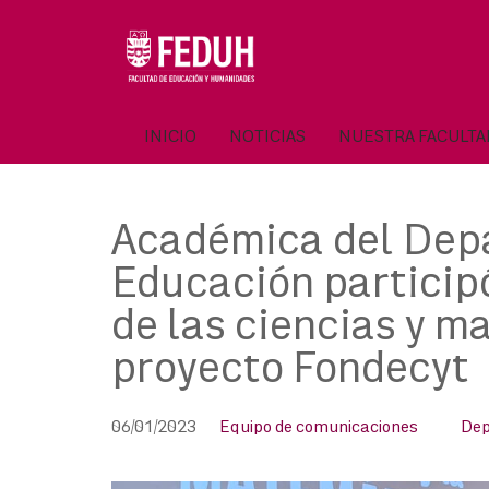
Skip
to
OSE
U
content
INICIO
NOTICIAS
NUESTRA FACULT
Académica del Depa
Educación particip
de las ciencias y 
proyecto Fondecyt
06/01/2023
Equipo de comunicaciones
Dep