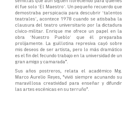
semillas que aún siguen floreciendo para quienes
él fue solo ‘El Maestro’. Un pequeño recuerdo que
demostraba perspicacia para descubrir ‘talentos
teatrales’, acontece 1978 cuando se atisbaba la
clausura del teatro universitario por la dictadura
cívico-militar. Enrique me ofrece un papel en la
obra ‘Nuestro Pueblo’ que él preparaba
prolijamente. La guillotina represiva cayó sobre
mis deseos de ser artista, pero lo más dramático
es el fin del fecundo trabajo en la universidad de un
gran amigo y camarada”.
Sus años postreros, relata el académico Mg.
Marco Aurelio Reyes, “vivió siempre acunando su
maravillosa creatividad para enseñar y difundir
las artes escénicas en su terruño”.
Navegación
de
entradas