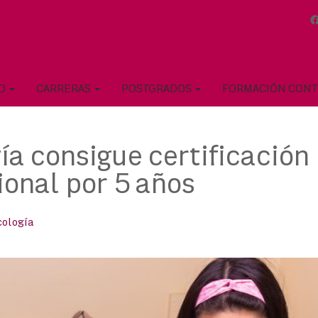
AD
CARRERAS
POSTGRADOS
FORMACIÓN CON
ía consigue certificación
ional por 5 años
cología