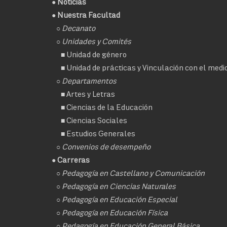
●
Noticias
● Nuestra Facultad
○
Decanato
○ Unidades y Comités
■
Unidad de género
■
Unidad de prácticas y Vinculación con el medi
○ Departamentos
■
Artes y Letras
■
Ciencias de la Educación
■
Ciencias Sociales
■
Estudios Generales
○
Convenios de desempeño
● Carreras
○
Pedagogía en Castellano y Comunicación
○
Pedagogía en Ciencias Naturales
○
Pedagogía en Educación Especial
○
Pedagogía en Educación Física
○
Pedagogía en Educación General Básica