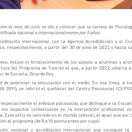
nte el mes de julio se dio a conocer que la carrera de Psicolog
ificada nacional e internacionalmente por 5 años.
creditación internacional con la Agencia AcreditAcción y el Co
co, respectivamente, a partir del 30 de junio de 2022 y hasta 
ceso, estuvo el fortalecimiento de los apoyos a alumnas y al
ertura del Programa de Tutores el que, a partir 2022, abarca a
or de Escuela, Ricardo Rey.
d de potenciar la vinculación con el medio. En esa línea, a tr
B 2095, se reforzó el quehacer del Centro Psicosocial (CEPSI
especialmente el enfoque psicosocial que distingue a la Escuel
 los aspectos contextuales en la intervención profesional e
. Este sello es valorado en el mundo laboral, al igual que por l
ación al programa (de 8 a10 postulantes por cupo).
ción nacional y acreditación internacional que consiguió la