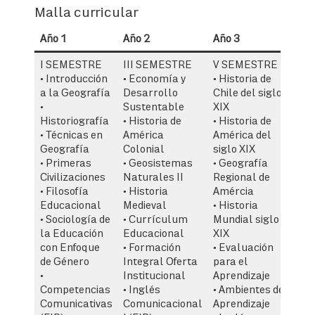
Malla curricular
Año 1
Año 2
Año 3
Añ
I SEMESTRE
III SEMESTRE
V SEMESTRE
V
• Introducción
• Economía y
• Historia de
• 
a la Geografía
Desarrollo
Chile del siglo
Hi
•
Sustentable
XIX
Ci
Historiografía
• Historia de
• Historia de
• 
• Técnicas en
América
América del
So
Geografía
Colonial
siglo XIX
Am
• Primeras
• Geosistemas
• Geografía
C
Civilizaciones
Naturales II
Regional de
• 
• Filosofía
• Historia
Amércia
H
Educacional
Medieval
• Historia
Ch
• Sociología de
• Currículum
Mundial siglo
• 
la Educación
Educacional
XIX
Re
con Enfoque
• Formación
• Evaluación
• 
de Género
Integral Oferta
para el
Ed
•
Institucional
Aprendizaje
• 
Competencias
• Inglés
• Ambientes de
Ed
Comunicativas
Comunicacional
Aprendizaje
Co