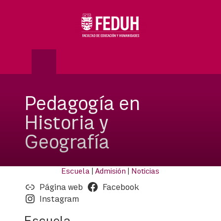
Skip
to
OSE
U
content
Pedagogía en
Historia y
Geografía
Escuela
|
Admisión
|
Noticias
Página web
Facebook
Instagram
Escuela