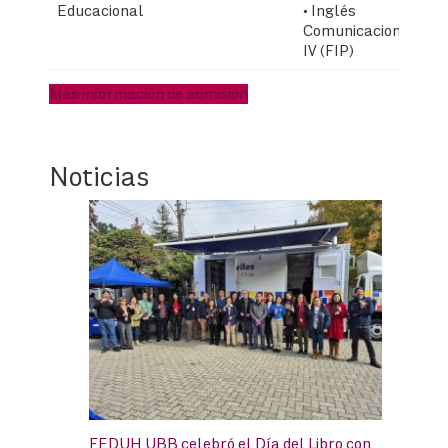
Educacional
• Inglés
Pe
Comunicacional
IV (FIP)
Más información de admisión
Noticias
FEDUH UBB celebró el Día del Libro con