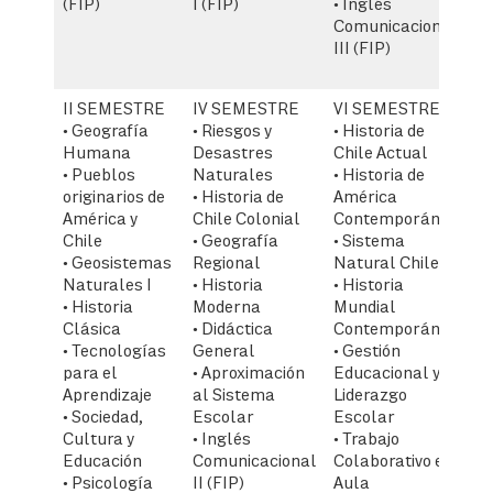
(FIP)
I (FIP)
• Inglés
Es
Comunicacional
• 
III (FIP)
In
A
II SEMESTRE
IV SEMESTRE
VI SEMESTRE
V
• Geografía
• Riesgos y
• Historia de
• 
Humana
Desastres
Chile Actual
Hi
• Pueblos
Naturales
• Historia de
• 
originarios de
• Historia de
América
de
América y
Chile Colonial
Contemporánea
In
Chile
• Geografía
• Sistema
Di
• Geosistemas
Regional
Natural Chileno
• 
Naturales I
• Historia
• Historia
Ge
• Historia
Moderna
Mundial
• 
Clásica
• Didáctica
Contemporánea
s
• Tecnologías
General
• Gestión
• 
para el
• Aproximación
Educacional y
G
Aprendizaje
al Sistema
Liderazgo
• 
• Sociedad,
Escolar
Escolar
Ne
Cultura y
• Inglés
• Trabajo
Ed
Educación
Comunicacional
Colaborativo en
Es
• Psicología
II (FIP)
Aula
• 